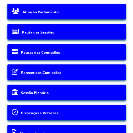
Atuação Parlamentar
Pauta das Sessões
Pautas das Comissões
Parecer das Comissões
Sessão Plenária
Presenças e Votações