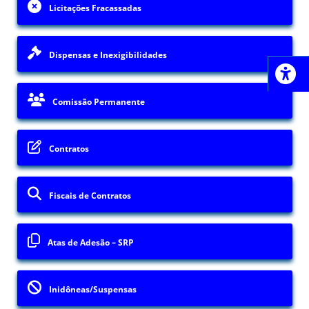
Licitações Fracassadas
Dispensas e Inexigibilidades
Comissão Permanente
Contratos
Fiscais de Contratos
Atas de Adesão – SRP
Inidôneas/Suspensas