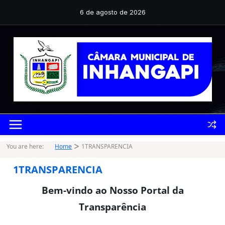
Pular
para
6 de agosto de 2026
o
conteúdo
You are here:
Home
1TRANSPARENCIA
1TRANSPARENCIA
Bem-vindo ao Nosso Portal da
Transparência