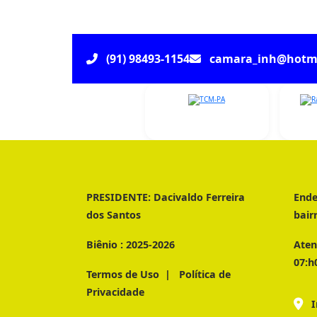
(91) 98493-1154
camara_inh@hotm
PRESIDENTE:
Dacivaldo Ferreira
Ende
dos Santos
bair
Biênio :
2025-2026
Aten
07:h
Termos de Uso
|
Política de
Privacidade
I