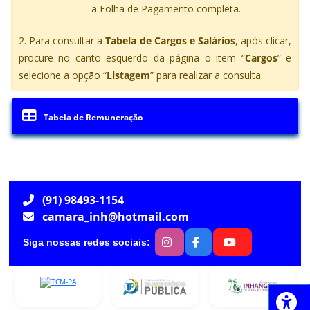
a Folha de Pagamento completa.
2. Para consultar a
Tabela de Cargos e Salários
, após clicar,
procure no canto esquerdo da página o item “
Cargos
” e
selecione a opção “
Listagem
” para realizar a consulta.
Tabela de Remuneração
(91) 98493-1154
camara_inh@hotmail.com
Siga nossas redes sociais: