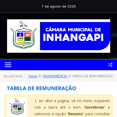
Pular
para
7 de agosto de 2026
o
conteúdo
You are here:
Home
TRANSPARÊNCIA
TABELA DE REMUNERAÇÃO
TABELA DE REMUNERAÇÃO
1. Ao abrir a pagina, vá no menu esquerdo
role a barra até o item “
Servidores
” e
selecione a opção “
Resumo
” para consultar