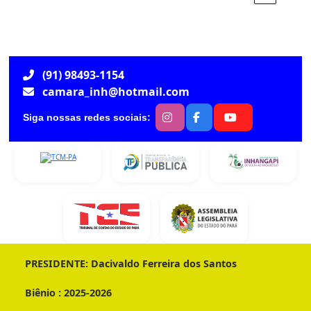
(91) 98493-1154
camara_inh@hotmail.com
Siga nossas redes sociais:
PRESIDENTE:
Dacivaldo Ferreira dos Santos
Biênio :
2025-2026