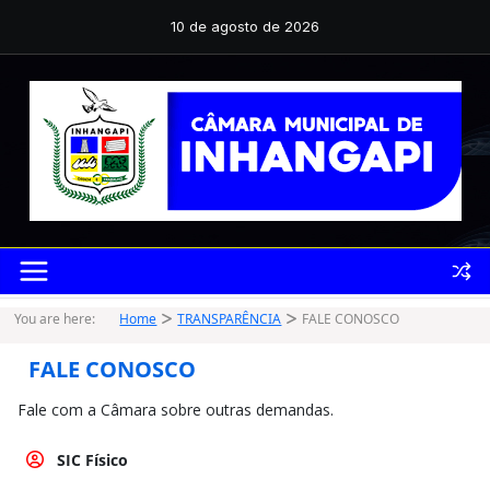
Pular
para
10 de agosto de 2026
o
conteúdo
You are here:
Home
TRANSPARÊNCIA
FALE CONOSCO
FALE CONOSCO
Fale com a Câmara sobre outras demandas.
SIC Físico