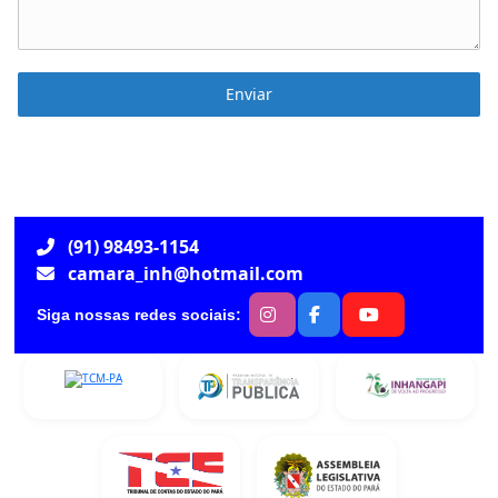
Enviar
(91) 98493-1154
camara_inh@hotmail.com
Siga nossas redes sociais: