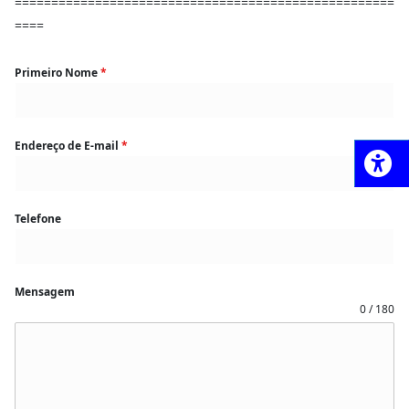
====================================================
====
Primeiro Nome
*
Endereço de E-mail
*
Telefone
Mensagem
0 / 180