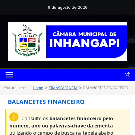
Pular
para
9 de agosto de 2026
o
conteúdo
You are here:
Home
TRANSPARÊNCIA
BALANCETES FINANCEIRO
BALANCETES FINANCEIRO
Consulte os
balancetes financeiro pelo
número, ano ou palavras-chave da ementa
utilizando o campo de busca na tabela abaixo.