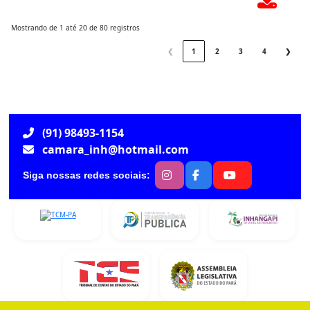
Mostrando de 1 até 20 de 80 registros
❮
1
2
3
4
❯
(91) 98493-1154
camara_inh@hotmail.com
Siga nossas redes sociais: