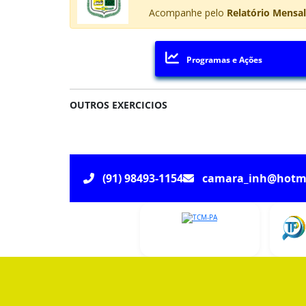
Acompanhe pelo
Relatório Mensa
Programas e Ações
OUTROS EXERCICIOS
(91) 98493-1154
camara_inh@hotm