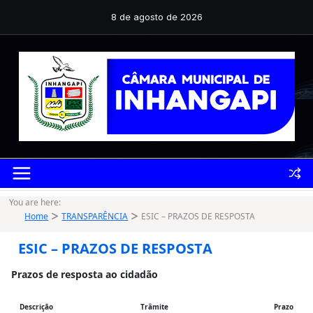
Pular
para
8 de agosto de 2026
o
conteúdo
You are here:
Home
TRANSPARÊNCIA
ESIC – PRAZOS DE RESPOSTA
ESIC – PRAZOS DE RESPOSTA
Prazos de resposta ao cidadão
Descrição
Trâmite
Prazo